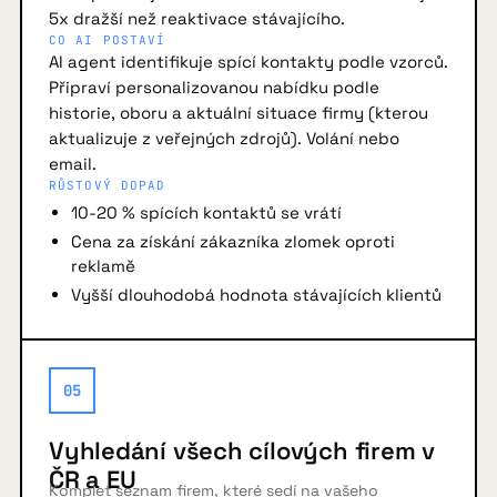
5x dražší než reaktivace stávajícího.
CO AI POSTAVÍ
AI agent identifikuje spící kontakty podle vzorců.
Připraví personalizovanou nabídku podle
historie, oboru a aktuální situace firmy (kterou
aktualizuje z veřejných zdrojů). Volání nebo
email.
RŮSTOVÝ DOPAD
10-20 % spících kontaktů se vrátí
Cena za získání zákazníka zlomek oproti
reklamě
Vyšší dlouhodobá hodnota stávajících klientů
05
Vyhledání všech cílových firem v
ČR a EU
Komplet seznam firem, které sedí na vašeho