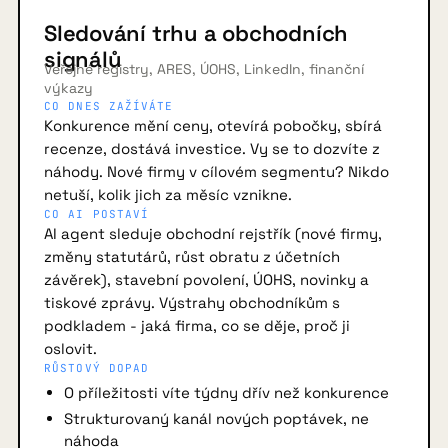
Sledování trhu a obchodních
signálů
Veřejné registry, ARES, ÚOHS, LinkedIn, finanční
výkazy
CO DNES ZAŽÍVÁTE
Konkurence mění ceny, otevírá pobočky, sbírá
recenze, dostává investice. Vy se to dozvíte z
náhody. Nové firmy v cílovém segmentu? Nikdo
netuší, kolik jich za měsíc vznikne.
CO AI POSTAVÍ
AI agent sleduje obchodní rejstřík (nové firmy,
změny statutárů, růst obratu z účetních
závěrek), stavební povolení, ÚOHS, novinky a
tiskové zprávy. Výstrahy obchodníkům s
podkladem - jaká firma, co se děje, proč ji
oslovit.
RŮSTOVÝ DOPAD
O příležitosti víte týdny dřív než konkurence
Strukturovaný kanál nových poptávek, ne
náhoda