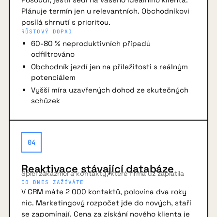
Plánuje termín jen u relevantních. Obchodníkovi
posílá shrnutí s prioritou.
RŮSTOVÝ DOPAD
60-80 % neproduktivních případů
odfiltrováno
Obchodník jezdí jen na příležitosti s reálným
potenciálem
Vyšší míra uzavřených dohod ze skutečných
schůzek
04
Reaktivace stávající databáze
Spící zákazníci a kontakty, které firma už zaplatila
CO DNES ZAŽÍVÁTE
V CRM máte 2 000 kontaktů, polovina dva roky
nic. Marketingový rozpočet jde do nových, staří
se zapomínají. Cena za získání nového klienta je