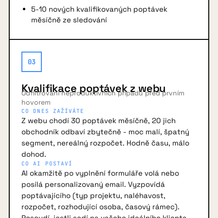
5-10 nových kvalifikovaných poptávek
měsíčně ze sledování
03
Kvalifikace poptávek z webu
Odfiltrování neproduktivních případů před prvním
hovorem
CO DNES ZAŽÍVÁTE
Z webu chodí 30 poptávek měsíčně, 20 jich
obchodník odbaví zbytečně - moc malí, špatný
segment, nereálný rozpočet. Hodně času, málo
dohod.
CO AI POSTAVÍ
AI okamžitě po vyplnění formuláře volá nebo
posílá personalizovaný email. Vyzpovídá
poptávajícího (typ projektu, naléhavost,
rozpočet, rozhodující osoba, časový rámec).
Posoudí, jestli sedí na vašeho ideálního klienta.