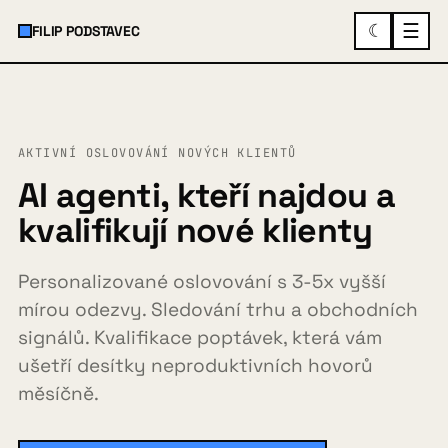
☰
☾
FILIP PODSTAVEC
×
MENU
AKTIVNÍ OSLOVOVÁNÍ NOVÝCH KLIENTŮ
O mně
AI agenti, kteří najdou a
kvalifikují nové klienty
Služby a ukázky
▾
Personalizované oslovování s 3-5x vyšší
mírou odezvy. Sledování trhu a obchodních
signálů. Kvalifikace poptávek, která vám
Spolupráce
ušetří desítky neproduktivních hovorů
měsíčně.
Případovky