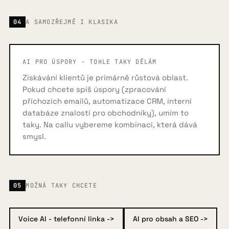
04
A SAMOZŘEJMĚ I KLASIKA
AI PRO ÚSPORY - TOHLE TAKY DĚLÁM
Získávání klientů je primárně růstová oblast.
Pokud chcete spíš úspory (zpracování
příchozích emailů, automatizace CRM, interní
databáze znalostí pro obchodníky), umím to
taky. Na callu vybereme kombinaci, která dává
smysl.
05
MOŽNÁ TAKY CHCETE
Voice AI - telefonní linka ->
AI pro obsah a SEO ->