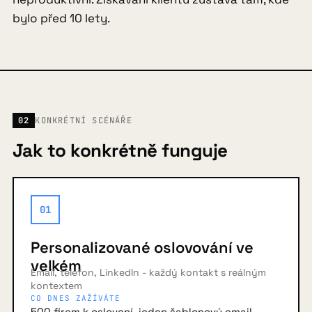
bylo před 10 lety.
02
KONKRÉTNÍ SCÉNÁŘE
Jak to konkrétně funguje
01
Personalizované oslovování ve
velkém
Email, telefon, LinkedIn - každý kontakt s reálným
kontextem
CO DNES ZAŽÍVÁTE
500 firem k oslovení, jeden šablonový email,