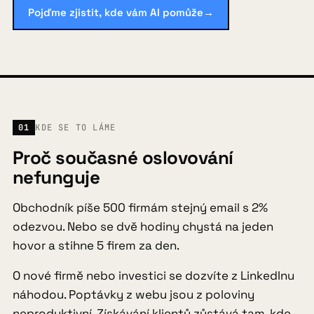
Pojďme zjistit, kde vám AI pomůže
→
FAQ
Blog
01
KDE SE TO LÁME
Kontakt
Proč současné oslovování
nefunguje
Obchodník píše 500 firmám stejný email s 2%
Pojďme zjistit, kde vám AI pomůže
→
odezvou. Nebo se dvě hodiny chystá na jeden
hovor a stihne 5 firem za den.
O nové firmě nebo investici se dozvíte z LinkedInu
náhodou. Poptávky z webu jsou z poloviny
neproduktivní. Získávání klientů zůstává tam, kde