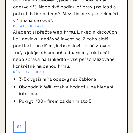
odezva 1 %. Nebo dvě hodiny přípravy na lead a
pokrytí 5 firem denně. Mezi tím se výsledek měří
v "možná se ozve".
CO AI POSTAVÍ
AI agent si přečte web firmy, LinkedIn klíčových
lidí, novinky, nedávné investice. Z toho složí
podklad - co dělají, koho oslovit, proč zrovna
teď, s jakým úhlem pohledu. Email, telefonát
nebo zpráva na LinkedIn - vše personalizované
konkrétně na danou firmu.
RŮSTOVÝ DOPAD
3-5x vyšší míra odezvy než šablona
Obchodník řeší vztah a hodnotu, ne hledání
informací
Pokrytí 100+ firem za den místo 5
02